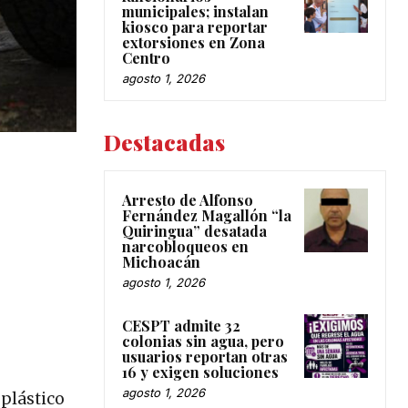
municipales; instalan
kiosco para reportar
extorsiones en Zona
Centro
agosto 1, 2026
Destacadas
Arresto de Alfonso
Fernández Magallón “la
Quiringua” desatada
narcobloqueos en
Michoacán
agosto 1, 2026
CESPT admite 32
colonias sin agua, pero
usuarios reportan otras
16 y exigen soluciones
agosto 1, 2026
 plástico