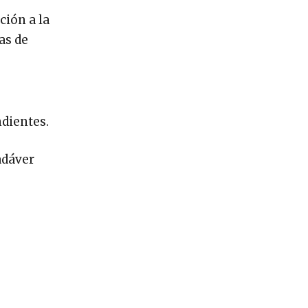
ción a la
as de
ndientes.
adáver