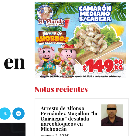
 en
Notas recientes
Arresto de Alfonso
Fernández Magallón “la
Quiringua” desatada
narcobloqueos en
Michoacán
agosto 1, 2026