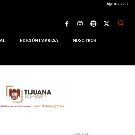
Sign in / Join
AL
EDICIÓN IMPRESA
NOSOTROS
-Publicidad -