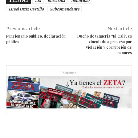
AEI
Ensenada
homicidio
Israel Ortiz Castillo
Subcomandante
Previous article
Next article
Funcionario público, declaración
Dueño de taquería “El Cali”, es
pública
vinculado a proceso por
violación y corrupción de
menores
- Publicidad -