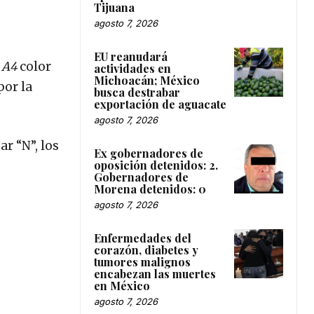
Tijuana
agosto 7, 2026
EU reanudará
 A4
color
actividades en
Michoacán; México
por la
busca destrabar
exportación de aguacate
agosto 7, 2026
r “N”, los
Ex gobernadores de
oposición detenidos: 2.
Gobernadores de
Morena detenidos: 0
agosto 7, 2026
Enfermedades del
corazón, diabetes y
tumores malignos
encabezan las muertes
en México
agosto 7, 2026