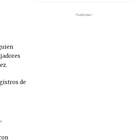
-Publicidad -
guien
ajadores
ez.
gistros de
,
 con