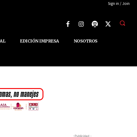
Sign in / Join
AL
EDICIÓN IMPRESA
NOSOTROS
-Publicidad -