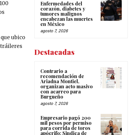
 100
Enfermedades del
corazón, diabetes y
os
tumores malignos
encabezan las muertes
en México
agosto 7, 2026
a que ubico
tráileres
Destacadas
Contrario a
recomendación de
Ariadna Montiel,
organizan acto masivo
con acarreo para
Burgueño
agosto 7, 2026
Empresario pagó 200
mil pesos por permiso
para corrida de toros
apócrifo: Sindica de