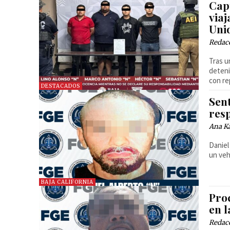
Cap
via
Uni
Redac
Tras u
deteni
con re
DESTACADOS
Sent
res
Ana Ka
Daniel
un veh
BAJA CALIFORNIA
Pro
en 
Redac