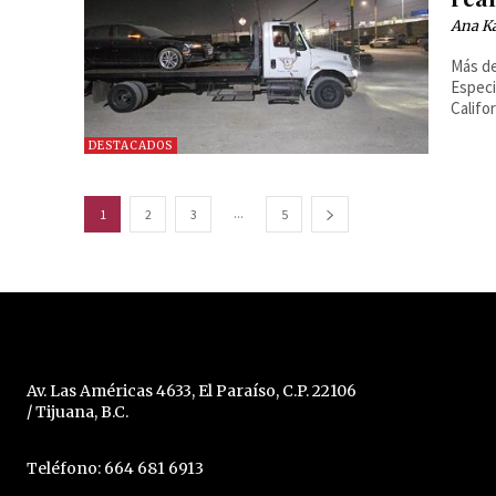
Ana Ka
Más de
Especi
Califor
DESTACADOS
...
1
2
3
5
Av. Las Américas 4633, El Paraíso, C.P. 22106
/ Tijuana, B.C.
Teléfono: 664 681 6913