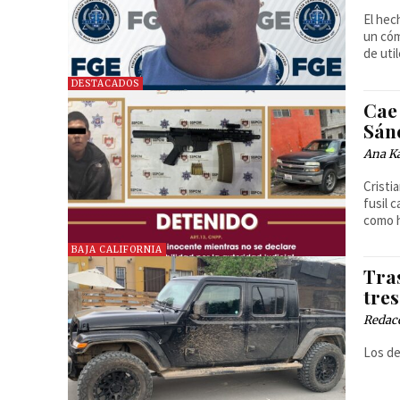
El hec
un cóm
de util
DESTACADOS
Cae 
Sánc
Ana Ka
Cristi
fusil c
como h
BAJA CALIFORNIA
Tra
tre
Redac
Los de