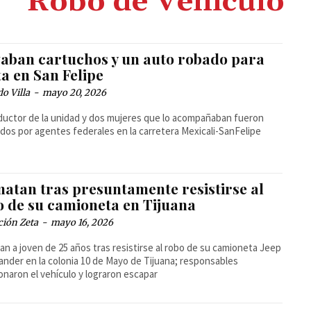
Robo de Vehículo
vaban cartuchos y un auto robado para
a en San Felipe
o Villa
-
mayo 20, 2026
ductor de la unidad y dos mujeres que lo acompañaban fueron
dos por agentes federales en la carretera Mexicali-SanFelipe
matan tras presuntamente resistirse al
o de su camioneta en Tijuana
ción Zeta
-
mayo 16, 2026
an a joven de 25 años tras resistirse al robo de su camioneta Jeep
der en la colonia 10 de Mayo de Tijuana; responsables
naron el vehículo y lograron escapar