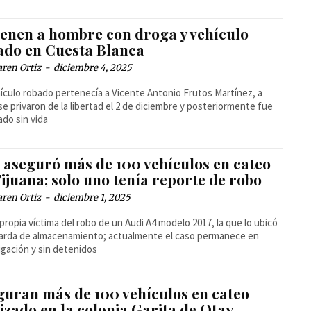
ienen a hombre con droga y vehículo
ado en Cuesta Blanca
ren Ortiz
-
diciembre 4, 2025
hículo robado pertenecía a Vicente Antonio Frutos Martínez, a
se privaron de la libertad el 2 de diciembre y posteriormente fue
ado sin vida
 aseguró más de 100 vehículos en cateo
ijuana; solo uno tenía reporte de robo
ren Ortiz
-
diciembre 1, 2025
 propia víctima del robo de un Audi A4 modelo 2017, la que lo ubicó
yarda de almacenamiento; actualmente el caso permanece en
igación y sin detenidos
guran más de 100 vehículos en cateo
izado en la colonia Garita de Otay