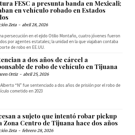
tura FESC a presunta banda en Mexicali;
jaban en vehículo robado en Estados
dos
ción Zeta
-
abril 28, 2026
na persecución en el ejido Otilio Montaño, cuatro jóvenes fueron
dos por agentes estatales; la unidad en la que viajaban contaba
porte de robo en EE.UU.
encian a dos años de cárcel a
ponsable de robo de vehículo en Tijuana
ren Ortiz
-
abril 25, 2026
 Alberto “N” fue sentenciado a dos años de prisión por el robo de
ículo cometido en 2023
cesan a sujeto que intentó robar pickup
la Zona Centro de Tijuana hace dos años
ción Zeta
-
febrero 28, 2026