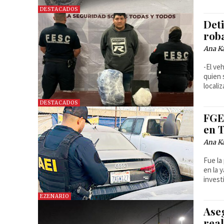
DESTACADOS
Det
rob
Ana Ka
-El ve
quien 
localiz
DESTACADOS
FGE
en T
Ana Ka
Fue la
en la 
invest
EZENARIO
Ase
real