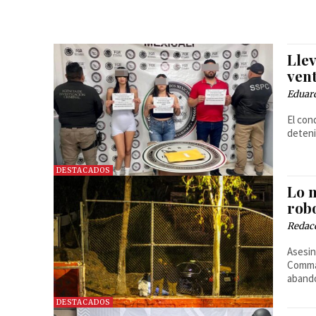
Lle
vent
Eduard
El con
deteni
DESTACADOS
Lo 
rob
Redac
Asesin
Comman
abando
DESTACADOS