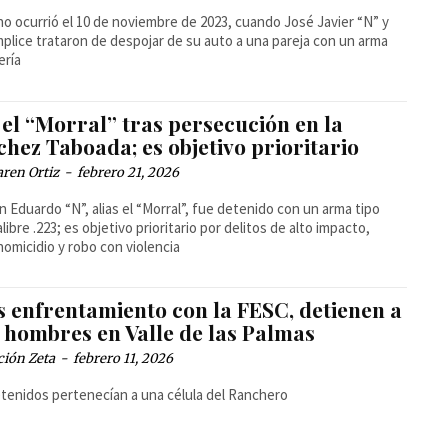
ho ocurrió el 10 de noviembre de 2023, cuando José Javier “N” y
plice trataron de despojar de su auto a una pareja con un arma
ería
el “Morral” tras persecución en la
hez Taboada; es objetivo prioritario
ren Ortiz
-
febrero 21, 2026
an Eduardo “N”, alias el “Morral”, fue detenido con un arma tipo
alibre .223; es objetivo prioritario por delitos de alto impacto,
omicidio y robo con violencia
s enfrentamiento con la FESC, detienen a
s hombres en Valle de las Palmas
ción Zeta
-
febrero 11, 2026
tenidos pertenecían a una célula del Ranchero