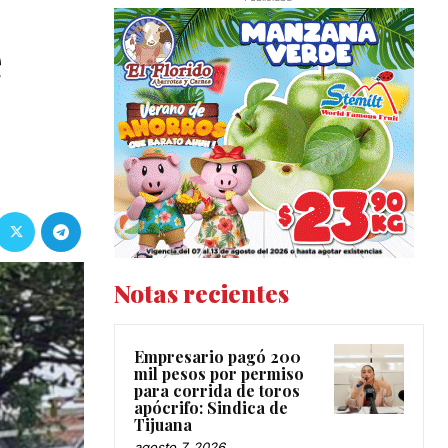
e
Notas recientes
Empresario pagó 200
mil pesos por permiso
para corrida de toros
apócrifo: Sindica de
Tijuana
agosto 7, 2026