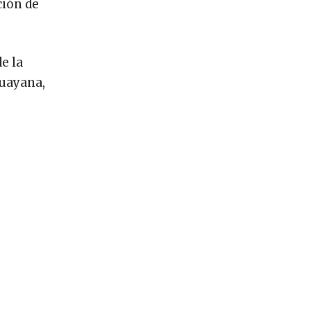
ción de
e la
huayana,