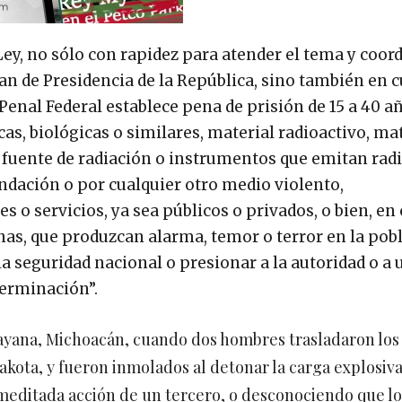
Ley, no sólo con rapidez para atender el tema y coor
aran de Presidencia de la República, sino también en c
o Penal Federal establece pena de prisión de 15 a 40 añ
as, biológicas o similares, material radioactivo, ma
, fuente de radiación o instrumentos que emitan rad
undación o por cualquier otro medio violento,
s o servicios, ya sea públicos o privados, o bien, en
sonas, que produzcan alarma, temor o terror en la pob
la seguridad nacional o presionar a la autoridad o a 
terminación”.
ayana, Michoacán, cuando dos hombres trasladaron los
ota, y fueron inmolados al detonar la carga explosiva
emeditada acción de un tercero, o desconociendo que lo