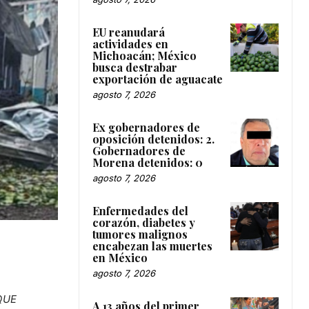
EU reanudará
actividades en
Michoacán; México
busca destrabar
exportación de aguacate
agosto 7, 2026
Ex gobernadores de
oposición detenidos: 2.
Gobernadores de
Morena detenidos: 0
agosto 7, 2026
Enfermedades del
corazón, diabetes y
tumores malignos
encabezan las muertes
en México
agosto 7, 2026
QUE
A 13 años del primer