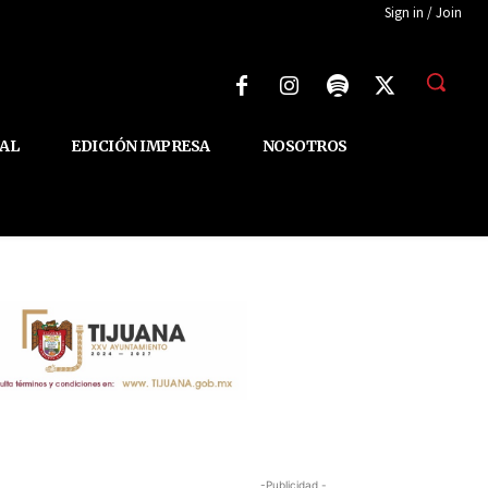
Sign in / Join
AL
EDICIÓN IMPRESA
NOSOTROS
-Publicidad -