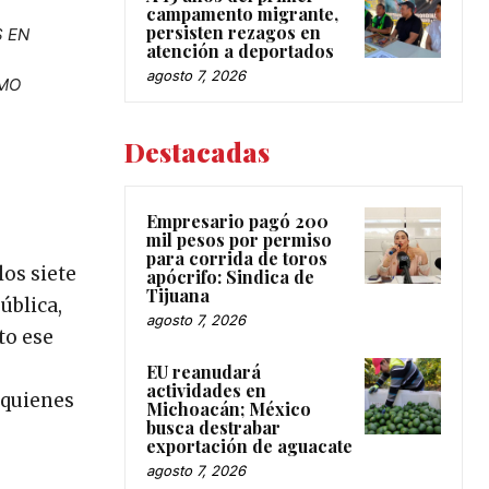
campamento migrante,
persisten rezagos en
S EN
atención a deportados
agosto 7, 2026
SMO
Destacadas
Empresario pagó 200
mil pesos por permiso
para corrida de toros
os siete
apócrifo: Sindica de
Tijuana
ública,
agosto 7, 2026
to ese
EU reanudará
actividades en
 quienes
Michoacán; México
busca destrabar
exportación de aguacate
agosto 7, 2026