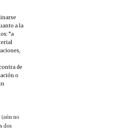
dinarse
uanto a la
os: “a
terial
iaciones,
 contra de
lación o
un
 (aún no
s dos