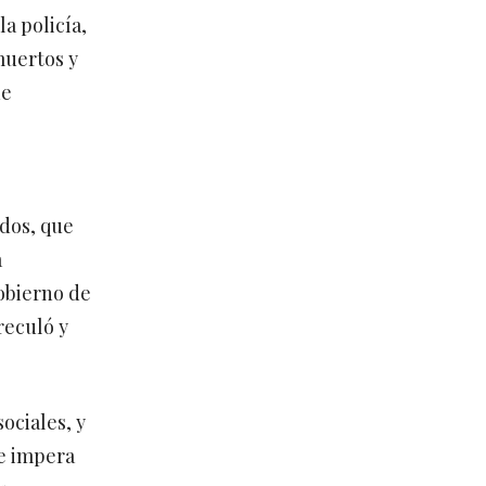
a policía,
muertos y
de
idos, que
a
Gobierno de
reculó y
ociales, y
ue impera