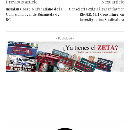
Previous article
Next article
Instalan Consejo Ciudadano de la
Consejería exigirá garantías por
Comisión Local de Búsqueda de
REGER; MTI Consulting, en
BC
investigación: Sindicatura
- Publicidad -