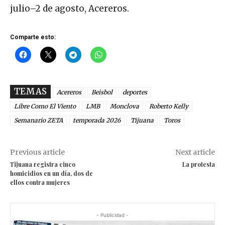
julio–2 de agosto, Acereros.
Comparte esto:
TEMAS
Acereros
Beisbol
deportes
Libre Como El Viento
LMB
Monclova
Roberto Kelly
Semanario ZETA
temporada 2026
Tijuana
Toros
Previous article
Next article
Tijuana registra cinco
La protesta
homicidios en un día, dos de
ellos contra mujeres
- Publicidad -