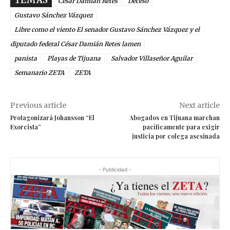
TEMAS
César Damián Retes
Deceso
Gustavo Sánchez Vázquez
Libre como el viento El senador Gustavo Sánchez Vázquez y el
diputado federal César Damián Retes lamen
panista
Playas de Tijuana
Salvador Villaseñor Aguilar
Semanario ZETA
ZETA
Previous article
Next article
Protagonizará Johansson “El
Abogados en Tijuana marchan
Exorcista”
pacíficamente para exigir
justicia por colega asesinada
- Publicidad -