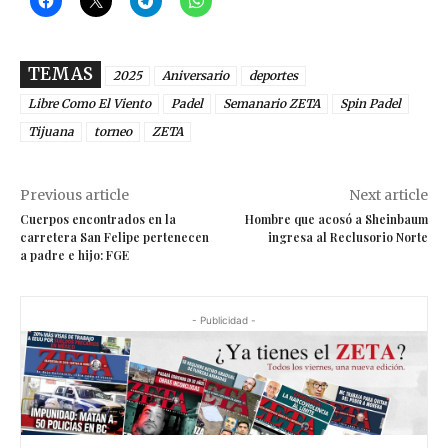
TEMAS
2025
Aniversario
deportes
Libre Como El Viento
Padel
Semanario ZETA
Spin Padel
Tijuana
torneo
ZETA
Previous article
Next article
Cuerpos encontrados en la
Hombre que acosó a Sheinbaum
carretera San Felipe pertenecen
ingresa al Reclusorio Norte
a padre e hijo: FGE
- Publicidad -