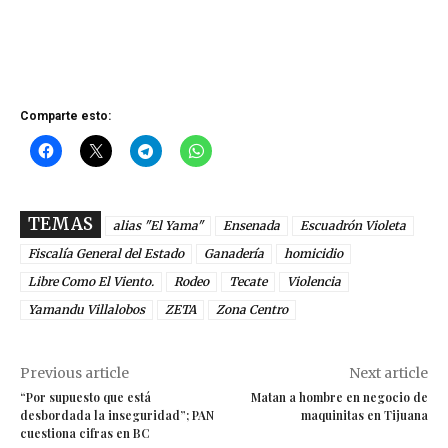
Comparte esto:
TEMAS
alias "El Yama"
Ensenada
Escuadrón Violeta
Fiscalía General del Estado
Ganadería
homicidio
Libre Como El Viento.
Rodeo
Tecate
Violencia
Yamandu Villalobos
ZETA
Zona Centro
Previous article
Next article
“Por supuesto que está
Matan a hombre en negocio de
desbordada la inseguridad”; PAN
maquinitas en Tijuana
cuestiona cifras en BC