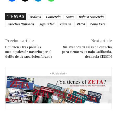
TEMAS
Asaltos
Comercio
Oxxo
Robo a comercio
Sánchez Taboada
seguridad
Tijuana
ZETA
Zona Este
Previous article
Next article
Detienen a tres policías
Sin avances en salas de escucha
municipales de Rosarito por el
para menores en Baja California,
delito de desaparición forzada
denuncia CESODI
- Publicidad -