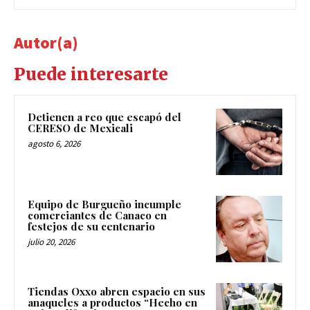
Autor(a)
Puede interesarte
Detienen a reo que escapó del
CERESO de Mexicali
agosto 6, 2026
Equipo de Burgueño incumple
comerciantes de Canaco en
festejos de su centenario
julio 20, 2026
Tiendas Oxxo abren espacio en sus
anaqueles a productos “Hecho en