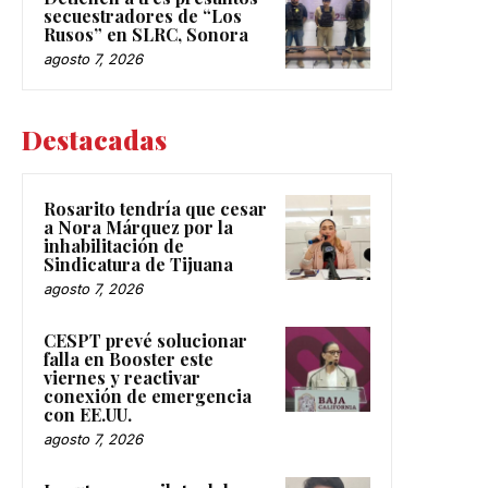
secuestradores de “Los
Rusos” en SLRC, Sonora
agosto 7, 2026
Destacadas
Rosarito tendría que cesar
a Nora Márquez por la
inhabilitación de
Sindicatura de Tijuana
agosto 7, 2026
CESPT prevé solucionar
falla en Booster este
viernes y reactivar
conexión de emergencia
con EE.UU.
agosto 7, 2026