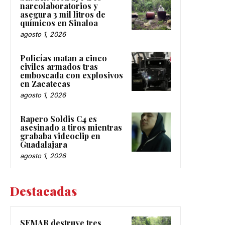
narcolaboratorios y
asegura 3 mil litros de
químicos en Sinaloa
agosto 1, 2026
Policías matan a cinco
civiles armados tras
emboscada con explosivos
en Zacatecas
agosto 1, 2026
Rapero Soldis C4 es
asesinado a tiros mientras
grababa videoclip en
Guadalajara
agosto 1, 2026
Destacadas
SEMAR destruye tres