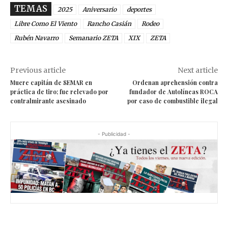
TEMAS
2025
Aniversario
deportes
Libre Como El Viento
Rancho Casián
Rodeo
Rubén Navarro
Semanario ZETA
XIX
ZETA
Previous article
Next article
Muere capitán de SEMAR en
Ordenan aprehensión contra
práctica de tiro; fue relevado por
fundador de Autolíneas ROCA
contralmirante asesinado
por caso de combustible ilegal
- Publicidad -