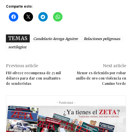
Comparte esto:
TEMAS
Candelario Arcega Aguirre
Relaciones peligrosas
sortilegioz
Previous article
Next article
FBI ofrece recompensa de 25 mil
Menor es detenido por robar
dólares para dar con asaltantes
anillo de oro con violencia en
de senderistas
Camino Verde
- Publicidad -