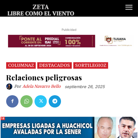
Publicidad
COLUMNAZ
DESTACADOS
SORTILEGIOZ
Relaciones peligrosas
Por
Adela Navarro Bello
septiembre 26, 2025