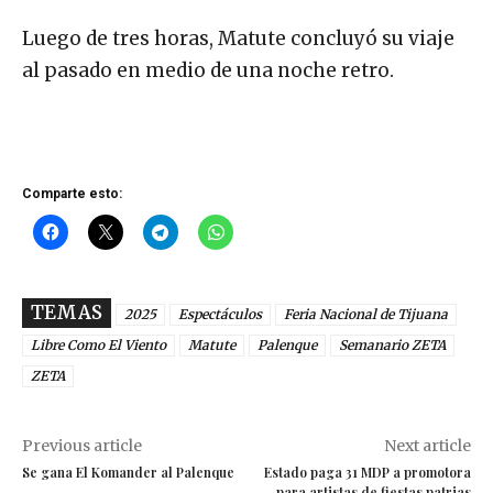
Luego de tres horas, Matute concluyó su viaje
al pasado en medio de una noche retro.
Comparte esto:
TEMAS
2025
Espectáculos
Feria Nacional de Tijuana
Libre Como El Viento
Matute
Palenque
Semanario ZETA
ZETA
Previous article
Next article
Se gana El Komander al Palenque
Estado paga 31 MDP a promotora
para artistas de fiestas patrias