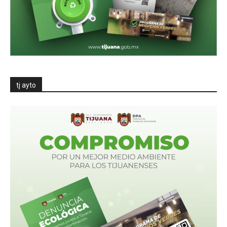
tj ayto