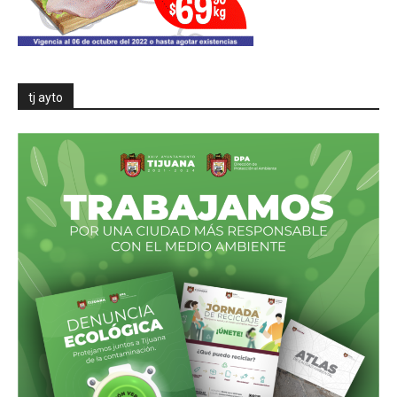
tj ayto