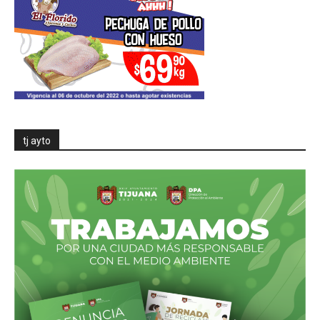
tj ayto