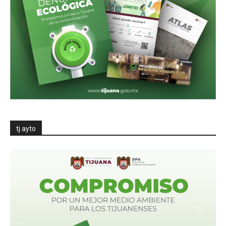
tj ayto