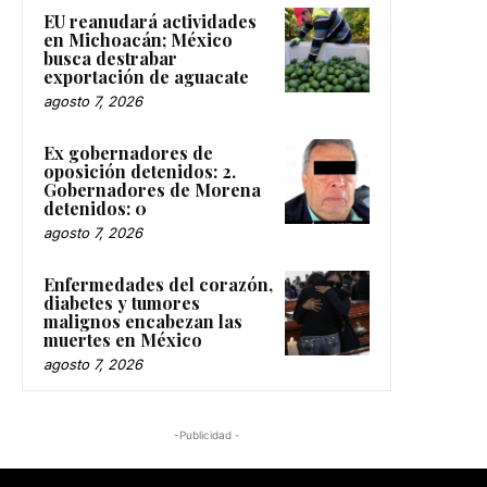
EU reanudará actividades
en Michoacán; México
busca destrabar
exportación de aguacate
agosto 7, 2026
Ex gobernadores de
oposición detenidos: 2.
Gobernadores de Morena
detenidos: 0
agosto 7, 2026
Enfermedades del corazón,
diabetes y tumores
malignos encabezan las
muertes en México
agosto 7, 2026
-Publicidad -