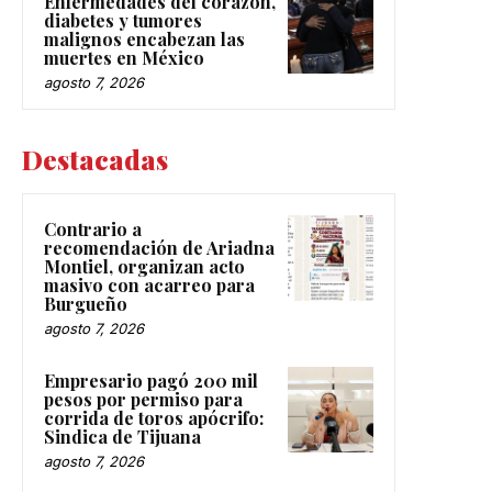
Enfermedades del corazón,
diabetes y tumores
malignos encabezan las
muertes en México
agosto 7, 2026
Destacadas
Contrario a
recomendación de Ariadna
Montiel, organizan acto
masivo con acarreo para
Burgueño
agosto 7, 2026
Empresario pagó 200 mil
pesos por permiso para
corrida de toros apócrifo:
Sindica de Tijuana
agosto 7, 2026