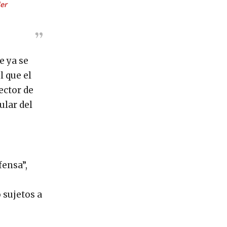
er
e ya se
l que el
ector de
ular del
fensa”,
 sujetos a