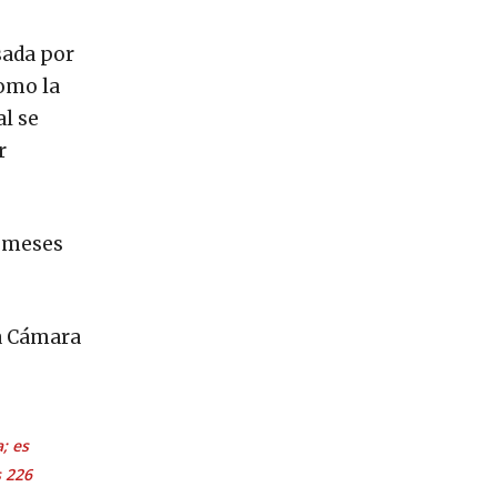
sada por
como la
l se
r
2 meses
la Cámara
; es
s 226