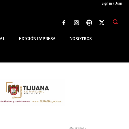
Sign in / Join
AL
EDICIÓN IMPRESA
NOSOTROS
-Publicidad -