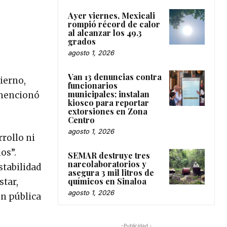
Ayer viernes, Mexicali
rompió récord de calor
al alcanzar los 49.3
grados
agosto 1, 2026
Van 13 denuncias contra
ierno,
funcionarios
municipales; instalan
 mencionó
kiosco para reportar
extorsiones en Zona
Centro
agosto 1, 2026
rollo ni
os”.
SEMAR destruye tres
narcolaboratorios y
stabilidad
asegura 3 mil litros de
químicos en Sinaloa
tar,
agosto 1, 2026
ón pública
-Publicidad -