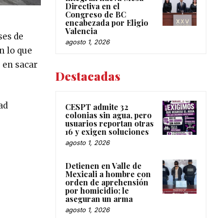
Directiva en el
Congreso de BC
encabezada por Eligio
Valencia
ses de
agosto 1, 2026
n lo que
 en sacar
Destacadas
ad
CESPT admite 32
colonias sin agua, pero
usuarios reportan otras
16 y exigen soluciones
agosto 1, 2026
Detienen en Valle de
Mexicali a hombre con
orden de aprehensión
por homicidio; le
aseguran un arma
agosto 1, 2026