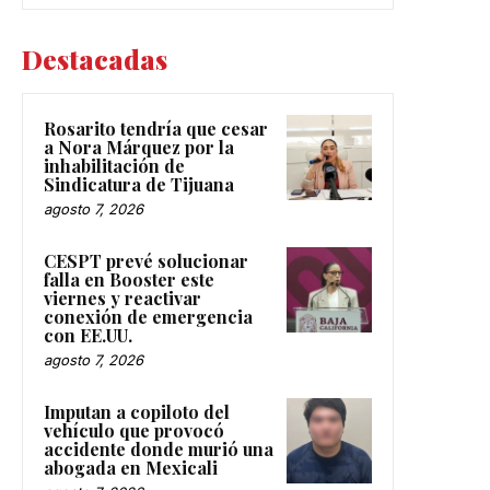
Destacadas
Rosarito tendría que cesar
a Nora Márquez por la
inhabilitación de
Sindicatura de Tijuana
agosto 7, 2026
CESPT prevé solucionar
falla en Booster este
viernes y reactivar
conexión de emergencia
con EE.UU.
agosto 7, 2026
Imputan a copiloto del
vehículo que provocó
accidente donde murió una
abogada en Mexicali