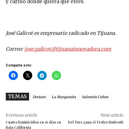
y cariño donde quiera que estés.
José Galicot es empresario radicado en Tijuana.
Correo:
jose.galicot@tijuanainnovadora.com
Comparte esto:
TEMAS
Dorians
La Marquesita
Salomón Cohen
Previous article
Next article
Cuatro feminicidios en 16 días en
Del Toro gana el Trofeo Matteotti
Baja California