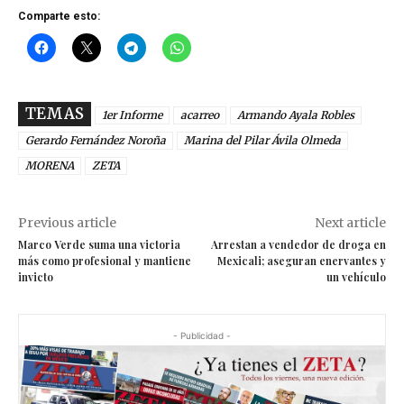
Comparte esto:
TEMAS
1er Informe
acarreo
Armando Ayala Robles
Gerardo Fernández Noroña
Marina del Pilar Ávila Olmeda
MORENA
ZETA
Previous article
Next article
Marco Verde suma una victoria
Arrestan a vendedor de droga en
más como profesional y mantiene
Mexicali; aseguran enervantes y
invicto
un vehículo
- Publicidad -