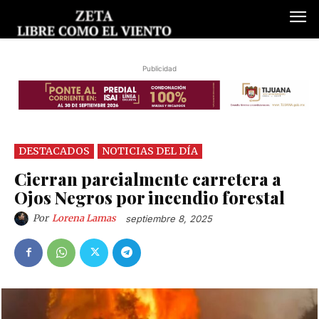
Publicidad
DESTACADOS
NOTICIAS DEL DÍA
Cierran parcialmente carretera a
Ojos Negros por incendio forestal
Por
Lorena Lamas
septiembre 8, 2025