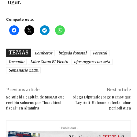
lugar.
Comparte esto:
TEMAS
Bomberos
brigada forestal
Forestal
Incendio
Libre Como El Viento
ojos negros con zeta
Semanario ZETA
Previous article
Next article
Se suicida capitán de SEMAR que
Niega Diputado Jorge Ramos que
recibió soborno por “huachicol
Ley Anti-Halconeo afecte labor
fiscal” en Altamira
periodística
- Publicidad -