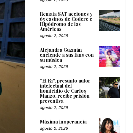
Remata SAT acciones y
65 casinos de Codere e
Hipódromo de las
Américas
agosto 2, 2026
Alejandra Guzmán
enciende a sus fans con
su música
agosto 2, 2026
“El R1”, presunto autor
intelectual del
homicidio de Carlos
Manzo, recibe prisión
preventiva
agosto 2, 2026
Máxima inoperancia
agosto 2, 2026