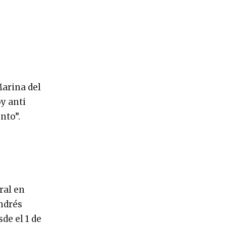
Marina del
y anti
nto”.
ral en
Andrés
de el 1 de