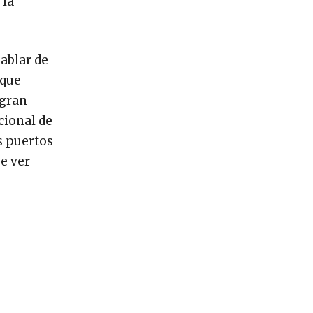
 la
ablar de
 que
 gran
cional de
s puertos
ue ver