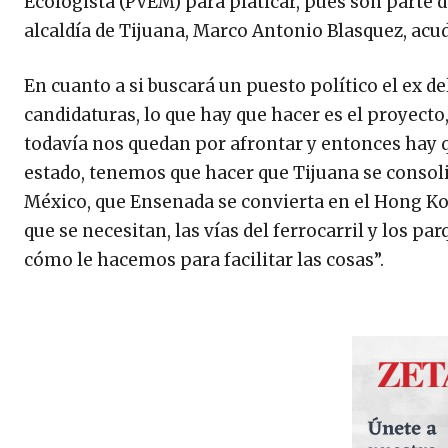
Ecologista (PVEM) para platicar, pues son parte de
alcaldía de Tijuana, Marco Antonio Blasquez, acud
En cuanto a si buscará un puesto político el ex 
candidaturas, lo que hay que hacer es el proyect
todavía nos quedan por afrontar y entonces hay 
estado, tenemos que hacer que Tijuana se consol
México, que Ensenada se convierta en el Hong Kon
que se necesitan, las vías del ferrocarril y los p
cómo le hacemos para facilitar las cosas”.