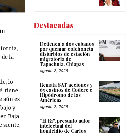
Destacadas
in
Detienen a dos cubanos
fornia,
por quemar colchoneta
disturbios de estación
 de la
migratoria de
Tapachula, Chiapas
agosto 2, 2026
le, lo
Remata SAT acciones y
65 casinos de Codere e
, tiene
Hipódromo de las
e aún es
Américas
agosto 2, 2026
bajo y
 en Baja
“El R1”, presunto autor
e siente,
intelectual del
homicidio de Carlos