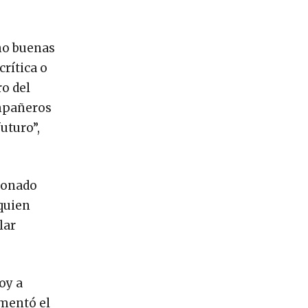
ho buenas
rítica o
o del
ompañeros
uturo”,
tionado
 quien
lar
oy a
omentó el