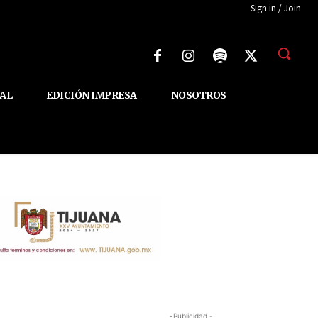
Sign in / Join
AL
EDICIÓN IMPRESA
NOSOTROS
-Publicidad -