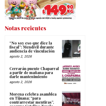
Notas recientes
“No soy eso que dice la
fiscal”: Mendívil durante
audiencia de vinculación
agosto 2, 2026
Cerrarán puente Chaparral
a partir de mañana para
darle mantenimiento
agosto 2, 2026
Morena celebra asamblea
en Tijuana; “para
contrarrestar mentiras”,