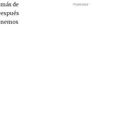
 más de
-Publicidad -
 Después
tenemos