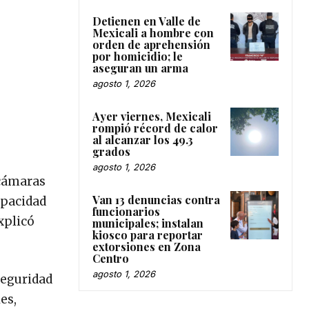
Detienen en Valle de
Mexicali a hombre con
orden de aprehensión
por homicidio; le
aseguran un arma
agosto 1, 2026
Ayer viernes, Mexicali
rompió récord de calor
al alcanzar los 49.3
grados
agosto 1, 2026
 cámaras
Van 13 denuncias contra
apacidad
funcionarios
xplicó
municipales; instalan
kiosco para reportar
extorsiones en Zona
Centro
agosto 1, 2026
seguridad
es,