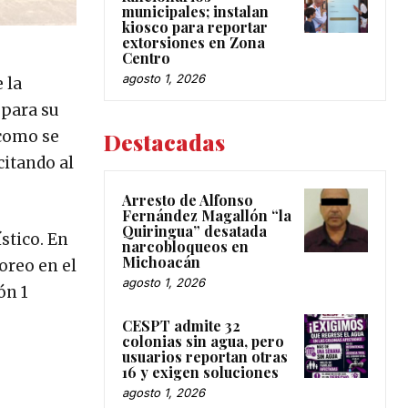
municipales; instalan
kiosco para reportar
extorsiones en Zona
Centro
agosto 1, 2026
 la
 para su
 como se
Destacadas
citando al
Arresto de Alfonso
Fernández Magallón “la
Quiringua” desatada
stico. En
narcobloqueos en
Michoacán
oreo en el
agosto 1, 2026
ón 1
CESPT admite 32
colonias sin agua, pero
usuarios reportan otras
16 y exigen soluciones
agosto 1, 2026