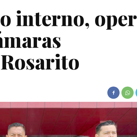
o interno, ope
cámaras
 Rosarito