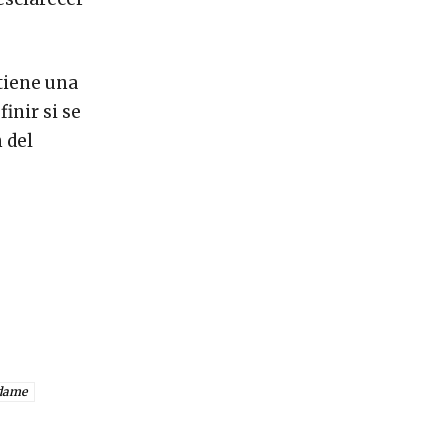
tiene una
inir si se
 del
dame