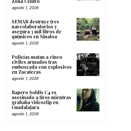
Zona Centro
agosto 1, 2026
SEMAR destruye tres
narcolaboratorios y
asegura 3 mil litros de
químicos en Sinaloa
agosto 1, 2026
Policías matan a cinco
civiles armados tras
emboscada con explosivos
en Zacatecas
agosto 1, 2026
Rapero Soldis C4 es
asesinado a tiros mientras
grababa videoclip en
Guadalajara
agosto 1, 2026