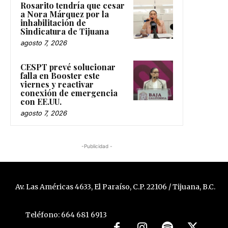
Rosarito tendría que cesar
a Nora Márquez por la
inhabilitación de
Sindicatura de Tijuana
agosto 7, 2026
CESPT prevé solucionar
falla en Booster este
viernes y reactivar
conexión de emergencia
con EE.UU.
agosto 7, 2026
-Publicidad -
Av. Las Américas 4633, El Paraíso, C.P. 22106 / Tijuana, B.C.
Teléfono: 664 681 6913