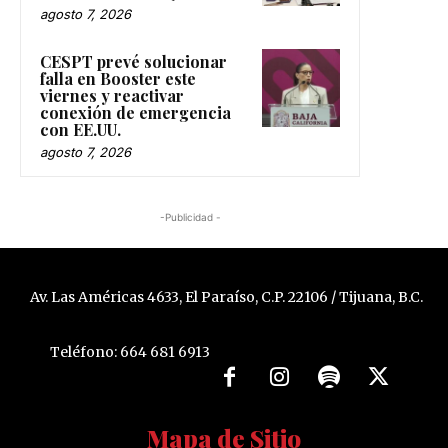
Sindicatura de Tijuana
agosto 7, 2026
CESPT prevé solucionar
falla en Booster este
viernes y reactivar
conexión de emergencia
con EE.UU.
agosto 7, 2026
-Publicidad -
Av. Las Américas 4633, El Paraíso, C.P. 22106 / Tijuana, B.C.
Teléfono: 664 681 6913
Mapa de Sitio