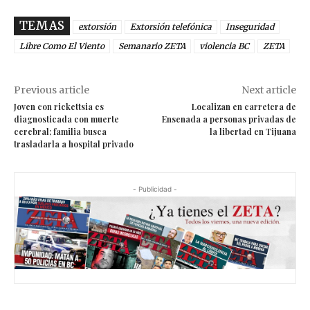
TEMAS
extorsión
Extorsión telefónica
Inseguridad
Libre Como El Viento
Semanario ZETA
violencia BC
ZETA
Previous article
Next article
Joven con rickettsia es
Localizan en carretera de
diagnosticada con muerte
Ensenada a personas privadas de
cerebral; familia busca
la libertad en Tijuana
trasladarla a hospital privado
- Publicidad -