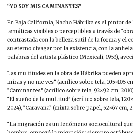
“YO SOY MIS CAMINANTES”
En Baja California, Nacho Hábrika es el pintor de
temáticas visibles o perceptibles a través de “obr
contrastada con la belleza sutil de la forma y el
su eterno divagar por la existencia, con la anhel
palabras del artista plástico (Mexicali, 1953), ave
Las multitudes en la obra de Hábrika pueden apr
miras y no me ves” (acrílico sobre tela, 105×105 cm
“Caminantes” (acrílico sobre tela, 92×92 cm, 2010)
“El sueño de la multitud” (acrílico sobre tela, 120
2024), “Caravana” (mixta sobre papel, 52×67 cm, 2
“La migración es un fenómeno sociocultural que
hombre, empezó la migración; siempre está busc