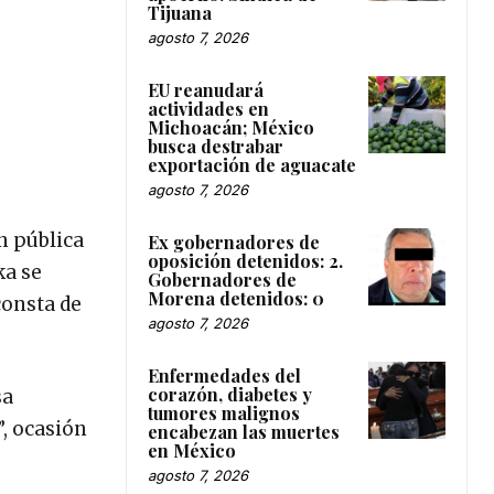
Tijuana
agosto 7, 2026
EU reanudará
actividades en
Michoacán; México
busca destrabar
exportación de aguacate
agosto 7, 2026
n pública
Ex gobernadores de
oposición detenidos: 2.
ka se
Gobernadores de
Morena detenidos: 0
consta de
agosto 7, 2026
Enfermedades del
corazón, diabetes y
sa
tumores malignos
”, ocasión
encabezan las muertes
en México
agosto 7, 2026