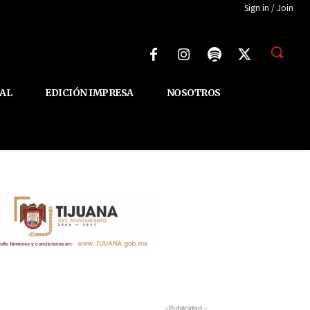
Sign in / Join
AL
EDICIÓN IMPRESA
NOSOTROS
-Publicidad -