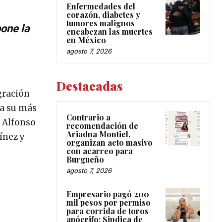
Enfermedades del
corazón, diabetes y
tumores malignos
pone la
encabezan las muertes
en México
agosto 7, 2026
Destacadas
gración
ra su más
Contrario a
a Alfonso
recomendación de
Ariadna Montiel,
ínez y
organizan acto masivo
con acarreo para
Burgueño
agosto 7, 2026
Empresario pagó 200
mil pesos por permiso
para corrida de toros
apócrifo: Sindica de