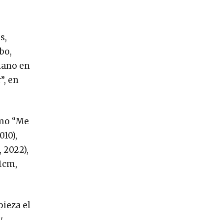
s,
bo,
umano en
”, en
omo “Me
010),
 2022),
61cm,
ieza el
y