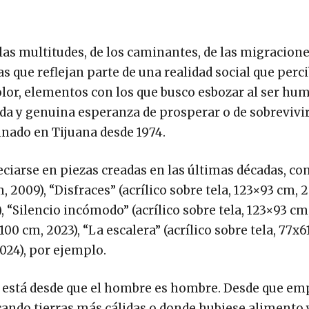
 las multitudes, de los caminantes, de las migracione
as que reflejan parte de una realidad social que perci
 color, elementos con los que busco esbozar al ser h
ada y genuina esperanza de prosperar o de sobrevivir
cinado en Tijuana desde 1974.
eciarse en piezas creadas en las últimas décadas, c
, 2009), “Disfraces” (acrílico sobre tela, 123×93 cm, 2
, “Silencio incómodo” (acrílico sobre tela, 123×93 cm,
×100 cm, 2023), “La escalera” (acrílico sobre tela, 77x
024), por ejemplo.
 está desde que el hombre es hombre. Desde que emp
ando tierras más cálidas o donde hubiese alimento 