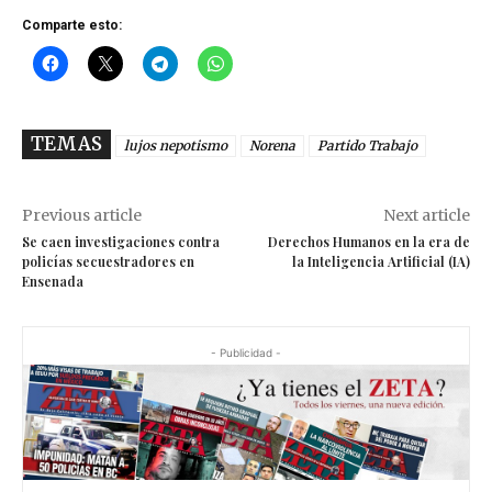
Comparte esto:
TEMAS
lujos nepotismo
Norena
Partido Trabajo
Previous article
Next article
Se caen investigaciones contra
Derechos Humanos en la era de
policías secuestradores en
la Inteligencia Artificial (IA)
Ensenada
- Publicidad -