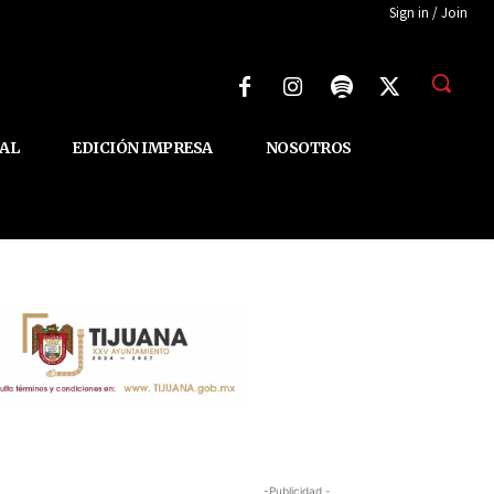
Sign in / Join
AL
EDICIÓN IMPRESA
NOSOTROS
-Publicidad -