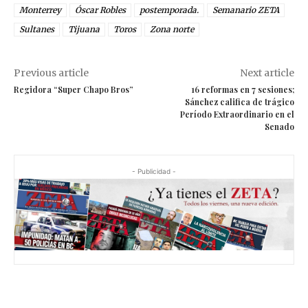
Monterrey
Óscar Robles
postemporada.
Semanario ZETA
Sultanes
Tijuana
Toros
Zona norte
Previous article
Next article
Regidora “Super Chapo Bros”
16 reformas en 7 sesiones;
Sánchez califica de trágico
Período Extraordinario en el
Senado
- Publicidad -