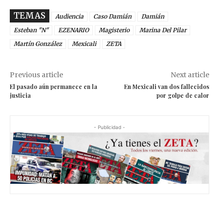
TEMAS
Audiencia
Caso Damián
Damián
Esteban "N"
EZENARIO
Magisterio
Marina Del Pilar
Martín González
Mexicali
ZETA
Previous article
Next article
El pasado aún permanece en la
En Mexicali van dos fallecidos
justicia
por golpe de calor
- Publicidad -