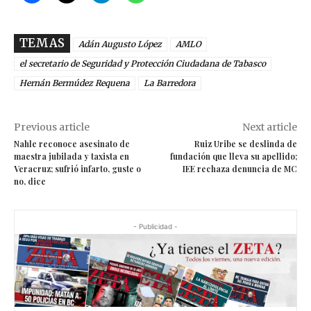
TEMAS
Adán Augusto López
AMLO
el secretario de Seguridad y Protección Ciudadana de Tabasco
Hernán Bermúdez Requena
La Barredora
Previous article
Next article
Nahle reconoce asesinato de
Ruiz Uribe se deslinda de
maestra jubilada y taxista en
fundación que lleva su apellido;
Veracruz; sufrió infarto, guste o
IEE rechaza denuncia de MC
no, dice
- Publicidad -