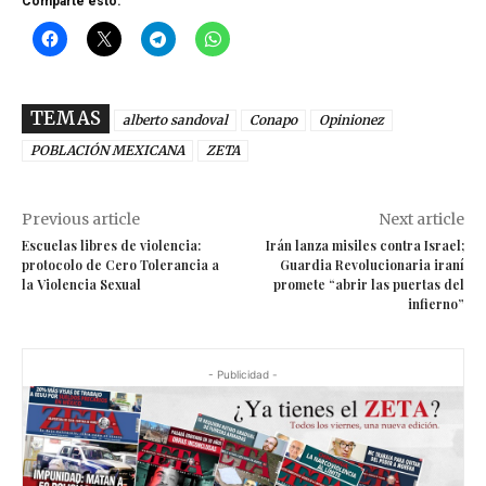
Comparte esto:
TEMAS
alberto sandoval
Conapo
Opinionez
POBLACIÓN MEXICANA
ZETA
Previous article
Next article
Escuelas libres de violencia:
Irán lanza misiles contra Israel;
protocolo de Cero Tolerancia a
Guardia Revolucionaria iraní
la Violencia Sexual
promete “abrir las puertas del
infierno”
- Publicidad -