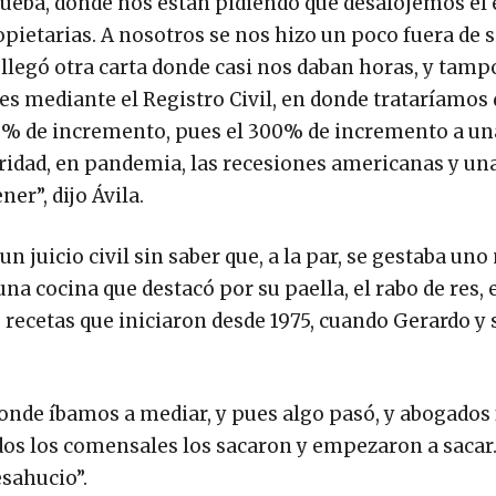
rueba, donde nos están pidiendo que desalojemos el
opietarias. A nosotros se nos hizo un poco fuera de s
llegó otra carta donde casi nos daban horas, y tamp
s mediante el Registro Civil, en donde trataríamos 
0% de incremento, pues el 300% de incremento a un
ridad, en pandemia, las recesiones americanas y una
er”, dijo Ávila.
 juicio civil sin saber que, a la par, se gestaba uno
na cocina que destacó por su paella, el rabo de res, e
a; recetas que iniciaron desde 1975, cuando Gerardo y
onde íbamos a mediar, y pues algo pasó, y abogados 
dos los comensales los sacaron y empezaron a sacar.
esahucio”.