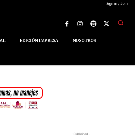
Sign in / Join
AL
EDICIÓN IMPRESA
NOSOTROS
-Publicidad -