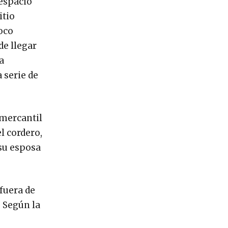
 espacio
itio
oco
de llegar
a
 serie de
 mercantil
l cordero,
 su esposa
fuera de
 Según la