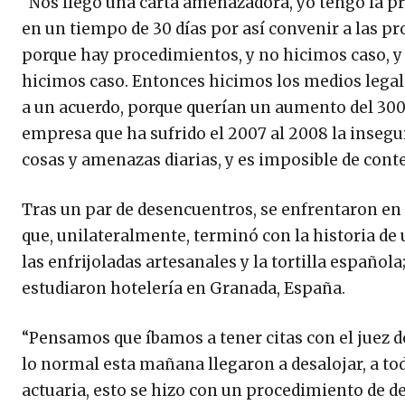
“Nos llegó una carta amenazadora, yo tengo la p
en un tiempo de 30 días por así convenir a las pr
porque hay procedimientos, y no hicimos caso, y 
hicimos caso. Entonces hicimos los medios legale
a un acuerdo, porque querían un aumento del 30
empresa que ha sufrido el 2007 al 2008 la insegu
cosas y amenazas diarias, y es imposible de conten
Tras un par de desencuentros, se enfrentaron en un
que, unilateralmente, terminó con la historia de u
las enfrijoladas artesanales y la tortilla español
estudiaron hotelería en Granada, España.
“Pensamos que íbamos a tener citas con el juez d
lo normal esta mañana llegaron a desalojar, a to
actuaria, esto se hizo con un procedimiento de d