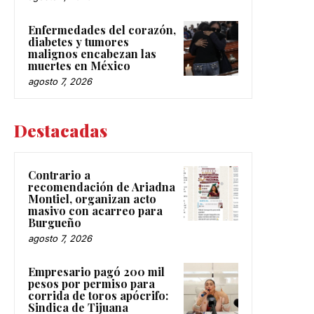
Enfermedades del corazón,
diabetes y tumores
malignos encabezan las
muertes en México
agosto 7, 2026
Destacadas
Contrario a
recomendación de Ariadna
Montiel, organizan acto
masivo con acarreo para
Burgueño
agosto 7, 2026
Empresario pagó 200 mil
pesos por permiso para
corrida de toros apócrifo:
Sindica de Tijuana