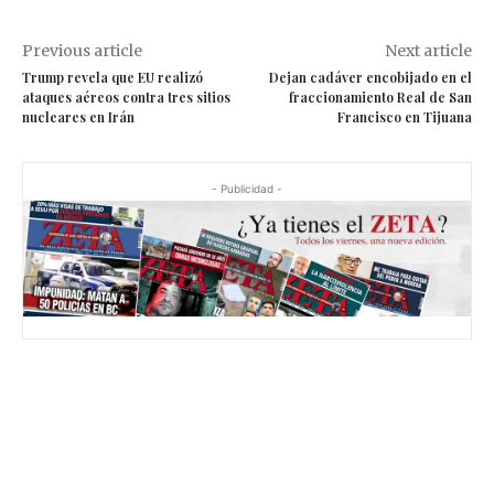
Previous article
Next article
Trump revela que EU realizó
Dejan cadáver encobijado en el
ataques aéreos contra tres sitios
fraccionamiento Real de San
nucleares en Irán
Francisco en Tijuana
- Publicidad -