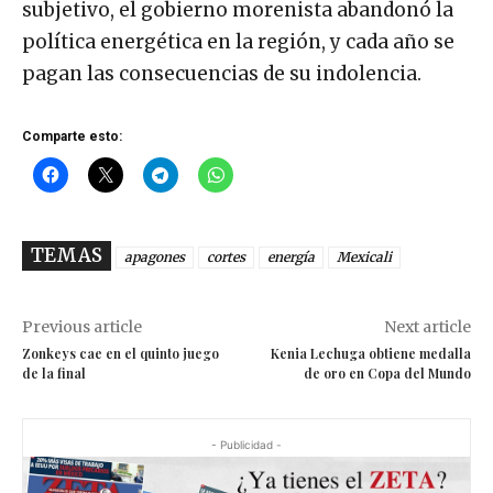
subjetivo, el gobierno morenista abandonó la
política energética en la región, y cada año se
pagan las consecuencias de su indolencia.
Comparte esto:
TEMAS
apagones
cortes
energía
Mexicali
Previous article
Next article
Zonkeys cae en el quinto juego
Kenia Lechuga obtiene medalla
de la final
de oro en Copa del Mundo
- Publicidad -