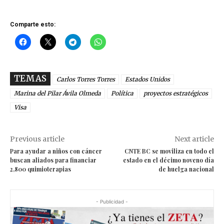
Comparte esto:
TEMAS
Carlos Torres Torres
Estados Unidos
Marina del Pilar Ávila Olmeda
Política
proyectos estratégicos
Visa
Previous article
Next article
Para ayudar a niños con cáncer
CNTE BC se moviliza en todo el
buscan aliados para financiar
estado en el décimo noveno día
2,800 quimioterapias
de huelga nacional
- Publicidad -