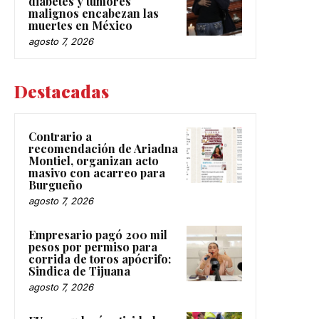
diabetes y tumores
malignos encabezan las
muertes en México
agosto 7, 2026
Destacadas
Contrario a
recomendación de Ariadna
Montiel, organizan acto
masivo con acarreo para
Burgueño
agosto 7, 2026
Empresario pagó 200 mil
pesos por permiso para
corrida de toros apócrifo:
Sindica de Tijuana
agosto 7, 2026