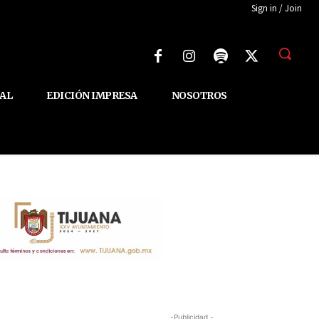
Sign in / Join
AL
EDICIÓN IMPRESA
NOSOTROS
-Publicidad -