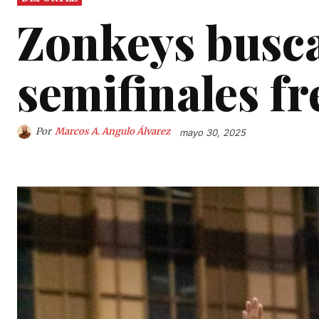
Zonkeys busca
semifinales f
Por
Marcos A. Angulo Álvarez
mayo 30, 2025