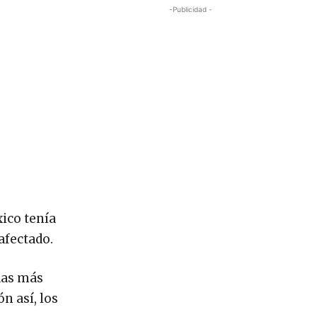
-Publicidad -
xico tenía
afectado.
das más
n así, los