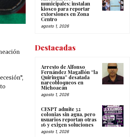
municipales; instalan
kiosco para reportar
extorsiones en Zona
Centro
agosto 1, 2026
Destacadas
aneación
Arresto de Alfonso
Fernández Magallón “la
Quiringua” desatada
ecesión”,
narcobloqueos en
nto
Michoacán
agosto 1, 2026
CESPT admite 32
colonias sin agua, pero
usuarios reportan otras
16 y exigen soluciones
agosto 1, 2026