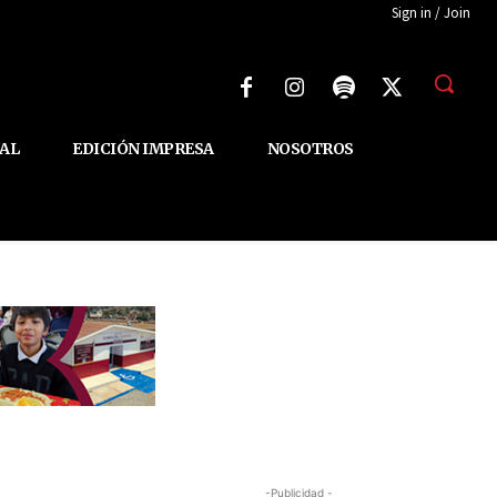
Sign in / Join
AL
EDICIÓN IMPRESA
NOSOTROS
-Publicidad -