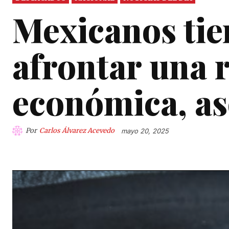
Mexicanos tie
afrontar una 
económica, a
Por
Carlos Álvarez Acevedo
mayo 20, 2025