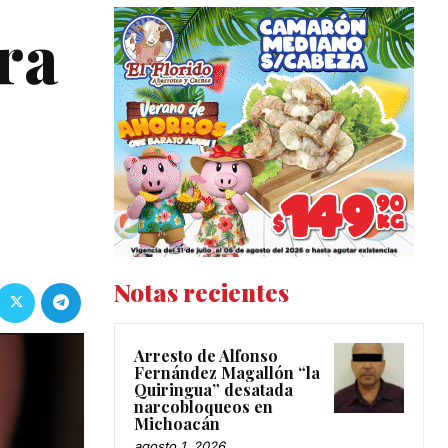
ra
Notas recientes
Arresto de Alfonso
Fernández Magallón “la
Quiringua” desatada
narcobloqueos en
Michoacán
agosto 1, 2026