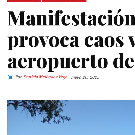
Manifestación
provoca caos v
aeropuerto de
Por
Daniela Meléndez Vega
mayo 20, 2025