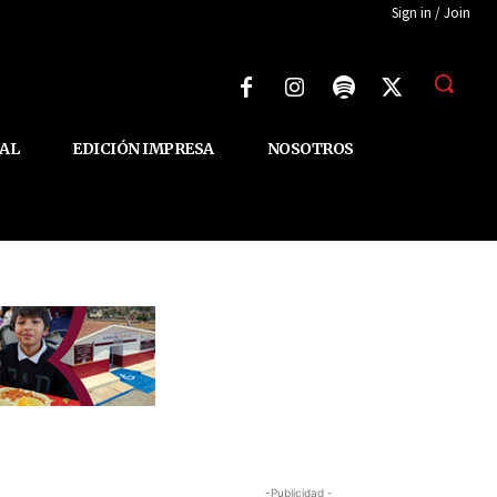
Sign in / Join
AL
EDICIÓN IMPRESA
NOSOTROS
-Publicidad -