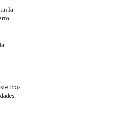
ban la
erto.
la
ste tipo
idades: