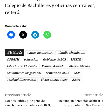
Colegio de Bachilleres y oficinas centrales”,
reiteró.
Comparte esto:
TEMAS
Carlos Betancourt
Claudia Sheinbaum
COBACH
educación
Gobierno de BCS
ISSSTE
Libre Como El Viento
Manuel Acevedo
Mario Delgado
Movimiento Magisterial
Semanario ZETA
SEP
Telebachillerato BCS
Víctor Castro Cosío
ZETA
Previous article
Next article
Estados Unidos pide pena de
Denuncian detención arbitraria
muerte para pescadores de BCS,
de pescador de San Evaristo