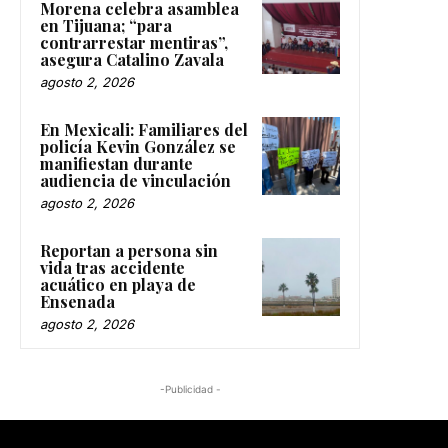
Morena celebra asamblea
en Tijuana; “para
contrarrestar mentiras”,
asegura Catalino Zavala
agosto 2, 2026
En Mexicali: Familiares del
policía Kevin González se
manifiestan durante
audiencia de vinculación
agosto 2, 2026
Reportan a persona sin
vida tras accidente
acuático en playa de
Ensenada
agosto 2, 2026
-Publicidad -