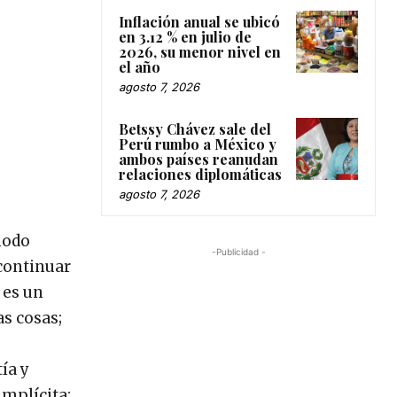
Inflación anual se ubicó
en 3.12 % en julio de
2026, su menor nivel en
el año
agosto 7, 2026
Betssy Chávez sale del
Perú rumbo a México y
ambos países reanudan
relaciones diplomáticas
agosto 7, 2026
modo
-Publicidad -
continuar
 es un
as cosas;
ía y
implícita: