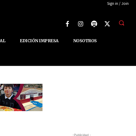
Sign in / Join
AL
EDICIÓN IMPRESA
NOSOTROS
-Publicidad -