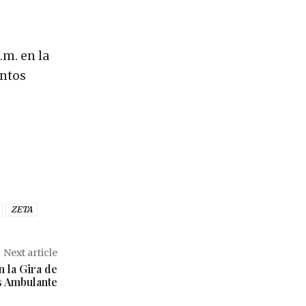
.m. en la
entos
ZETA
Next article
n la Gira de
 Ambulante