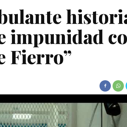
ulante histori
a e impunidad c
e Fierro”