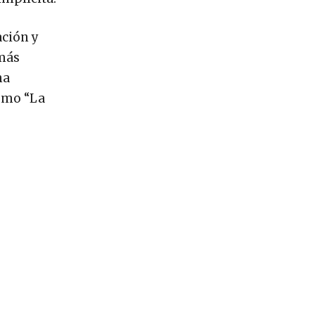
ación y
 más
ha
como “La