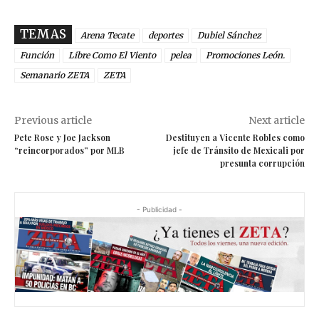
TEMAS
Arena Tecate
deportes
Dubiel Sánchez
Función
Libre Como El Viento
pelea
Promociones León.
Semanario ZETA
ZETA
Previous article
Next article
Pete Rose y Joe Jackson
Destituyen a Vicente Robles como
“reincorporados” por MLB
jefe de Tránsito de Mexicali por
presunta corrupción
- Publicidad -