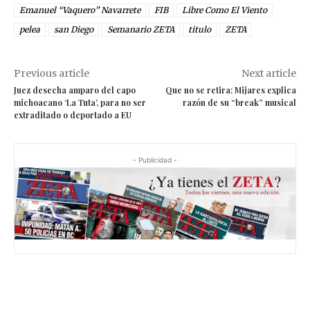
Emanuel “Vaquero” Navarrete
FIB
Libre Como El Viento
pelea
san Diego
Semanario ZETA
titulo
ZETA
Previous article
Next article
Juez desecha amparo del capo
Que no se retira: Mijares explica
michoacano ‘La Tuta’, para no ser
razón de su “break” musical
extraditado o deportado a EU
- Publicidad -