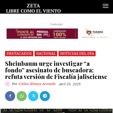
Publicidad
DESTACADOS
NACIONAL
NOTICIAS DEL DÍA
Sheinbaum urge investigar “a
fondo” asesinato de buscadora;
refuta versión de Fiscalía jalisciense
Por
Carlos Álvarez Acevedo
abril 25, 2025