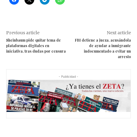
Previous article
Next article
Sheinbaum pide quitar tema de
FBI detiene a jueza, acusándola
plataformas digitales en
de ayudar a inmigrante
iniciativa, tras dudas por censura
indocumentado a evitar un
arresto
- Publicidad -