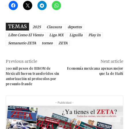
TEMAS
2025
Clausura
deportes
Libre Como El Viento
Liga MX
Liguilla
Play In
Semanario ZETA
torneo
ZETA
Previous article
Next article
390 mil pesos de BISOM de
Economía mexicana apenas mejor
Mexicali fueron transferidos sin
que la de Haití
autorización ni protocolos por
presunto fraude
- Publicidad -